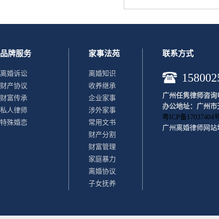
品牌服务
家事法苑
联系方式
离婚诉讼
离婚知识
158002
财产协议
收养继承
广州任隽律师咨询电话：
财富传承
企业家事
办公地址：广州市天
私人律师
涉外家事
粤ICP备17037404号
特殊婚恋
常用文书
广州离婚律师
网站
财产分割
财富管理
家庭暴力
离婚协议
子女抚养