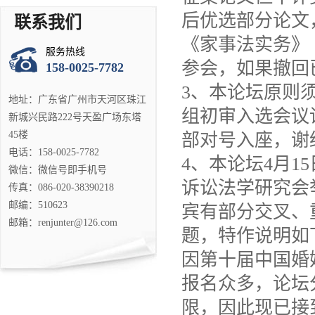
后优选部分论文
联系我们
《家事法实务》
服务热线
参会，如果撤回
158-0025-7782
3、本论坛原则
地址：广东省广州市天河区珠江
组初审入选会议
新城兴民路222号天盈广场东塔
45楼
部对号入座，谢
电话：158-0025-7782
4、本论坛4月1
微信：微信号即手机号
诉讼法学研究会
传真：086-020-38390218
邮编：510623
宾有部分交叉、
邮箱：renjunter@126.com
题，特作说明如
因第十届中国婚
报名众多，论坛
限，因此现已接