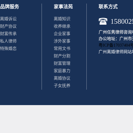
品牌服务
家事法苑
联系方式
离婚诉讼
离婚知识
158002
财产协议
收养继承
广州任隽律师咨询电话：
财富传承
企业家事
办公地址：广州市天
私人律师
涉外家事
粤ICP备17037404号
特殊婚恋
常用文书
广州离婚律师
网站
财产分割
财富管理
家庭暴力
离婚协议
子女抚养