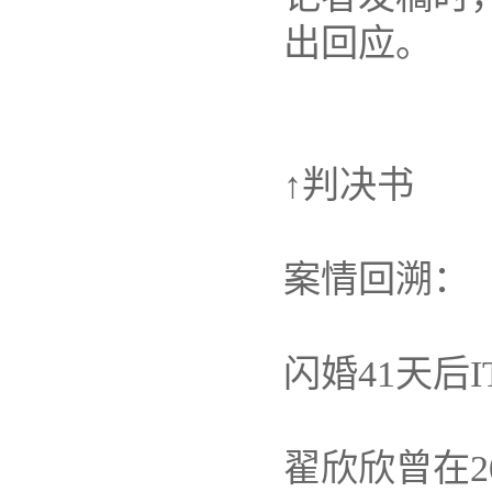
出回应。
↑判决书
案情回溯：
闪婚41天后
翟欣欣曾在2