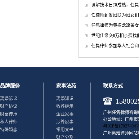
调解技术日臻成熟，任隽律
任律师到省妇联为妇女们
任隽律师为黄振龙凉茶女
世纪佳缘交8万相亲费找
任隽律师参加华人社会和
品牌服务
家事法苑
联系方式
离婚诉讼
离婚知识
158002
财产协议
收养继承
广州任隽律师咨询电话：
财富传承
企业家事
办公地址：广州市天
私人律师
涉外家事
粤ICP备17037404号
特殊婚恋
常用文书
广州离婚律师
网站
财产分割