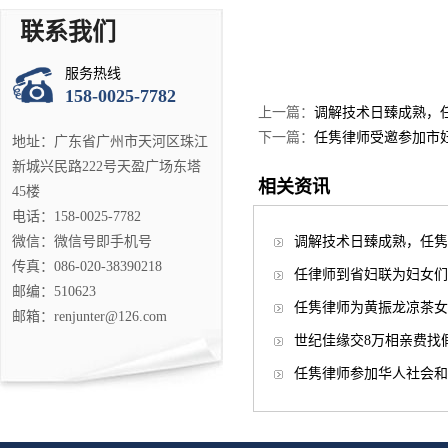
联系我们
服务热线
158-0025-7782
上一篇：
调解技术日臻成熟，任
下一篇：
任隽律师受邀参加市
地址：广东省广州市天河区珠江
新城兴民路222号天盈广场东塔
相关资讯
45楼
电话：158-0025-7782
微信：微信号即手机号
调解技术日臻成熟，任隽律
传真：086-020-38390218
任律师到省妇联为妇女们
邮编：510623
任隽律师为黄振龙凉茶女
邮箱：renjunter@126.com
世纪佳缘交8万相亲费找
任隽律师参加华人社会和