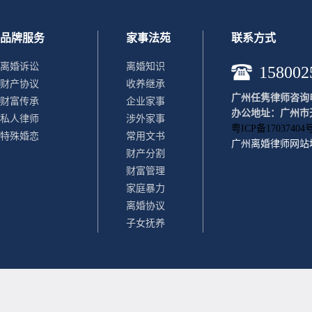
品牌服务
家事法苑
联系方式
离婚诉讼
离婚知识
158002
财产协议
收养继承
广州任隽律师咨询电话：
财富传承
企业家事
办公地址：广州市天
私人律师
涉外家事
粤ICP备17037404号
特殊婚恋
常用文书
广州离婚律师
网站
财产分割
财富管理
家庭暴力
离婚协议
子女抚养