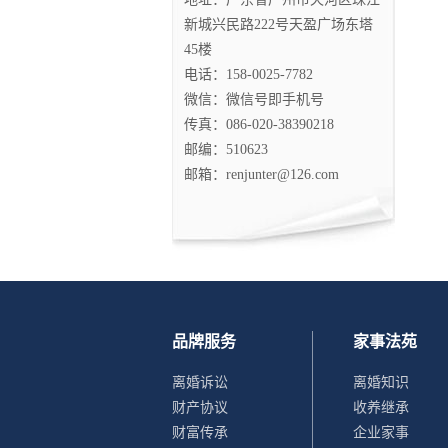
新城兴民路222号天盈广场东塔
45楼
电话：158-0025-7782
微信：微信号即手机号
传真：086-020-38390218
邮编：510623
邮箱：renjunter@126.com
品牌服务
家事法苑
离婚诉讼
离婚知识
财产协议
收养继承
财富传承
企业家事