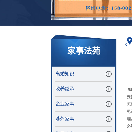
家事法苑
离婚知识
收养继承
如
要
企业家事
怎
尽
涉外家事
理
必