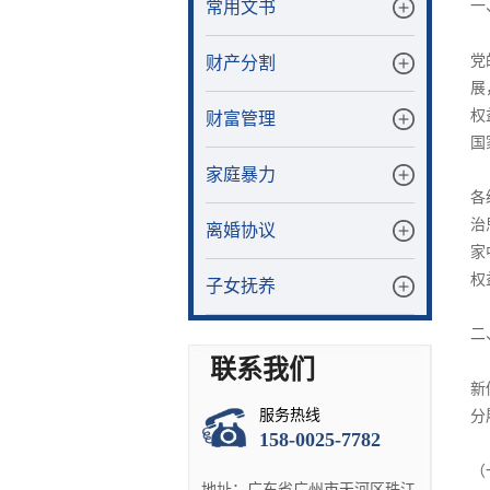
常用文书
一
党
财产分割
展
权
财富管理
国
家庭暴力
各
治
离婚协议
家
权
子女抚养
二
联系我们
新
服务热线
分
158-0025-7782
（
地址：广东省广州市天河区珠江