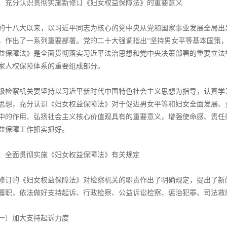
、充分认识贯彻实施新修订《妇女权益保障法》的重要意义
的十八大以来，以习近平同志为核心的党中央从党和国家事业发展全局出
，作出了一系列重要部署。党的二十大强调指出“坚持男女平等基本国策，
益保障法》是全面贯彻落实习近平法治思想和党中央决策部署的重要立法
家人权保障体系的重要组成部分。
级检察机关要坚持以习近平新时代中国特色社会主义思想为指导，认真学
思想，充分认识《妇女权益保障法》对于促进男女平等和妇女全面发展、
中的作用、弘扬社会主义核心价值观具有的重要意义，增强使命感、责任
益保障工作抓实抓好。
、全面贯彻实施《妇女权益保障法》有关规定
修订的《妇女权益保障法》对检察机关的职责作出了明确规定，提出了新
履职，依法做好支持起诉、行政检察、公益诉讼检察、惩治犯罪、司法救
一）加大支持起诉力度