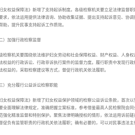
妇女权益保障法》新增了支持起诉制度。各级检察机关要立足法律监督职
要求，依法运用提供法律咨询、协助收集证据、提出支持起诉意见、协调
帮助，提升民事支持起诉工作质效。
二）加强行政检察监督
级检察机关要围绕依法维护妇女劳动和社会保障权益、财产权益、人身权
法权益的行政诉讼、行政非诉执行案件的监督力度。履行职责中发现行政
法权益的，采取检察建议等方式，督促行政机关依法履职。
三）充分履行公益诉讼检察职能
妇女权益保障法》新增了妇女权益保护领域的检察公益诉讼条款，首次以
要全面理解法律规定，准确把握立案标准，参考借鉴最高人民检察院会同全国
范强化精准监督和特别保护。聚焦法律明确授权的情形，依法运用诉前磋
督促负有监管职责的行政机关依法履职；确有必要的，可以对民事违法主