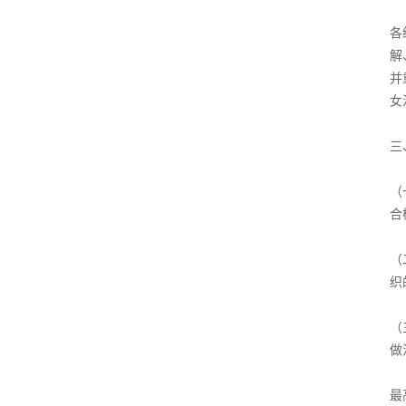
各
解
并
女
三
（
合
（
织
（
做
最