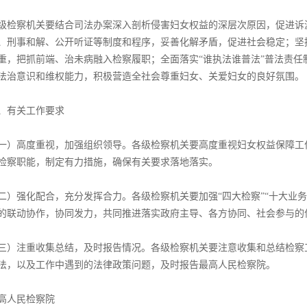
级检察机关要结合司法办案深入剖析侵害妇女权益的深层次原因，促进诉
、刑事和解、公开听证等制度和程序，妥善化解矛盾，促进社会稳定；坚
重，把抓前端、治未病融入检察履职；全面落实“谁执法谁普法”普法责任
法治意识和维权能力，积极营造全社会尊重妇女、关爱妇女的良好氛围。
、有关工作要求
一）高度重视，加强组织领导。各级检察机关要高度重视妇女权益保障工
检察职能，制定有力措施，确保有关要求落地落实。
二）强化配合，充分发挥合力。各级检察机关要加强“四大检察”“十大业
的联动协作，协同发力，共同推进落实政府主导、各方协同、社会参与的
三）注重收集总结，及时报告情况。各级检察机关要注意收集和总结检察
法，以及工作中遇到的法律政策问题，及时报告最高人民检察院。
高人民检察院