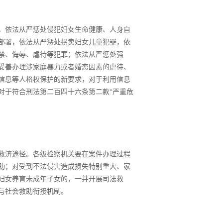
，依法从严惩处侵犯妇女生命健康、人身自
部署，依法从严惩处拐卖妇女儿童犯罪，依
禁、侮辱、虐待等犯罪；依法从严惩处强
妥善办理涉家庭暴力或者婚恋因素的虐待、
信息等人格权保护的新要求，对于利用信息
对于符合刑法第二百四十六条第二款“严重危
救济途径。各级检察机关要在案件办理过程
助；对受到不法侵害造成损失特别重大、家
妇女养育未成年子女的，一并开展司法救
与社会救助衔接机制。