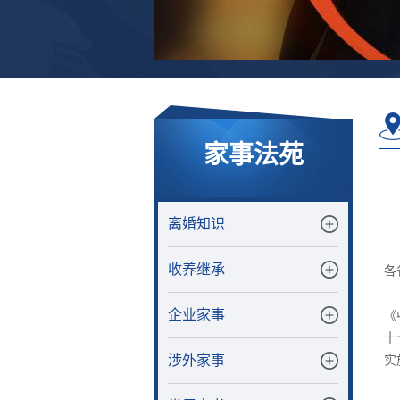
家事法苑
离婚知识
收养继承
各
企业家事
《
十
涉外家事
实