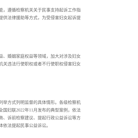
能，遵循检察机关关于民事支持起诉工作指
提供法律援助等方式，为受侵害妇女起诉提
益、婚姻家庭权益等领域，加大对涉及妇女
机关违法行使职权或者不行使职权侵害妇女
列举方式列明监督的具体情形。各级检察机
妇联2022年11月发布的典型案例，依法
商、诉前检察建议、提起行政公益诉讼等方
体依法提起民事公益诉讼。