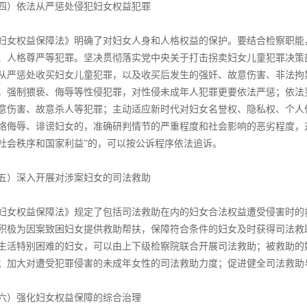
四）依法从严惩处侵犯妇女权益犯罪
妇女权益保障法》明确了对妇女人身和人格权益的保护。要结合检察职能
、人格尊严等犯罪。坚决贯彻落实党中央关于打击拐卖妇女儿童犯罪决策
从严惩处收买妇女儿童犯罪，以及收买后发生的强奸、故意伤害、非法拘
，强制猥亵、侮辱等性侵犯罪，对性侵未成年人犯罪更要依法严惩；依法
意伤害、故意杀人等犯罪；主动适应新时代对妇女名誉权、隐私权、个人
络侮辱、诽谤妇女的，准确研判情节的严重程度和社会影响的恶劣程度，
社会秩序和国家利益”的，可以按公诉程序依法追诉。
五）深入开展对涉案妇女的司法救助
妇女权益保障法》规定了包括司法救助在内的妇女合法权益遭受侵害时的
积极为因案致困妇女提供救助帮扶，保障符合条件的妇女及时获得司法救
生活特别困难的妇女，可以由上下级检察院联合开展司法救助；被救助的
；加大对遭受犯罪侵害的未成年女性的司法救助力度；促进健全司法救助
六）强化妇女权益保障的综合治理