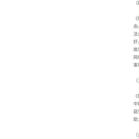
（
《
由
法
奸
故
网
害
（
《
中
庭
助
（