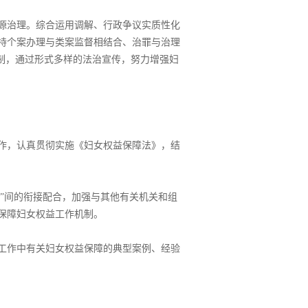
源治理。综合运用调解、行政争议实质性化
持个案办理与类案监督相结合、治罪与治理
制，通过形式多样的法治宣传，努力增强妇
作，认真贯彻实施《妇女权益保障法》，结
务”间的衔接配合，加强与其他有关机关和组
保障妇女权益工作机制。
工作中有关妇女权益保障的典型案例、经验