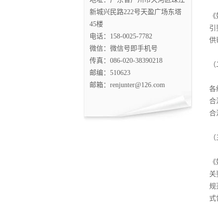
新城兴民路222号天盈广场东塔
《
45楼
引
电话：158-0025-7782
供
微信：微信号即手机号
传真：086-020-38390218
（
邮编：510623
邮箱：renjunter@126.com
各
合
合
（
《
关
规
式