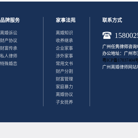
品牌服务
家事法苑
联系方式
离婚诉讼
离婚知识
158002
财产协议
收养继承
广州任隽律师咨询电话：
财富传承
企业家事
办公地址：广州市天
私人律师
涉外家事
粤ICP备17037404号
特殊婚恋
常用文书
广州离婚律师
网站
财产分割
财富管理
家庭暴力
离婚协议
子女抚养