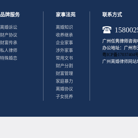
品牌服务
家事法苑
联系方式
离婚诉讼
离婚知识
158002
财产协议
收养继承
广州任隽律师咨询电话：
财富传承
企业家事
办公地址：广州市天
私人律师
涉外家事
粤ICP备17037404号
特殊婚恋
常用文书
广州离婚律师
网站
财产分割
财富管理
家庭暴力
离婚协议
子女抚养