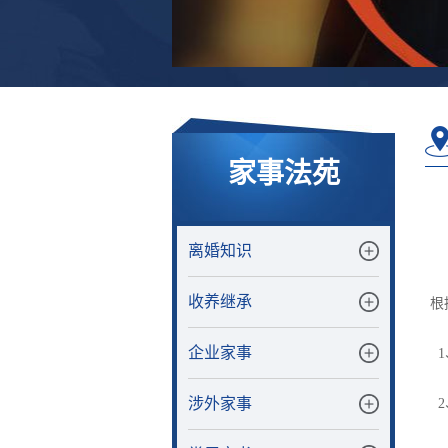
家事法苑
离婚知识
收养继承
根
企业家事
1
涉外家事
2