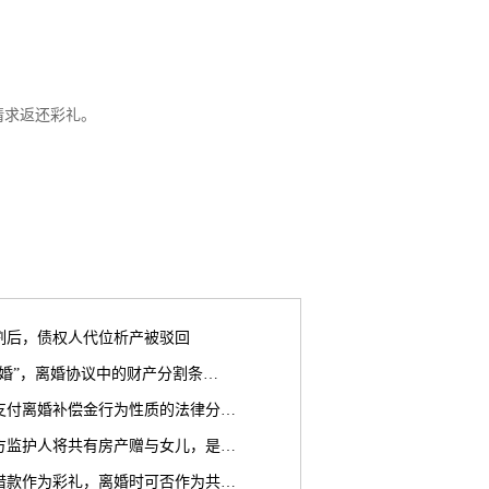
请求返还彩礼。
割后，债权人代位析产被驳回
离婚”，离婚协议中的财产分割条…
支付离婚补偿金行为性质的法律分…
方监护人将共有房产赠与女儿，是…
借款作为彩礼，离婚时可否作为共…