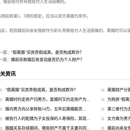
、婚前给付并导致给付人生活困难的。
用前款第2、3项的规定，应当以双方离婚为条件。
此，若因婚前向亲友借款作为彩礼导致给付人生活困难的，离婚时可以
一篇：
“假离婚”买房弄假成真，是否构成欺诈？
一篇：
婚前存款婚后有变动是否仍为个人财产？
关资讯
“假离婚”买房弄假成真，是否构成欺诈？
离婚财产分
离婚时约定房产归男方，复婚时又约定房产为…
为购房“假
婚内男方向父亲转账14万，五年后离婚能否…
第三者代为
被执行人的配偶为子女投保的人寿保险，其现…
女方做为男
婚姻关系存续期间，哪些财产不属于夫妻共同…
婚前向亲友