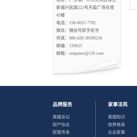
新城兴民路222号天盈广场东塔
45楼
电话：158-0025-7782
微信：微信号即手机号
传真：086-020-38390218
邮编：510623
邮箱：renjunter@126.com
品牌服务
家事法苑
离婚诉讼
离婚知识
财产协议
收养继承
财富传承
企业家事