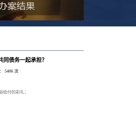
共同债务一起承担？
 5406 次
俗给付的彩礼：