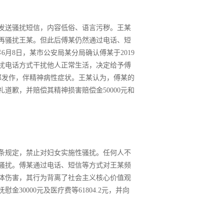
发送骚扰短信，内容低俗、语言污秽。王某
再骚扰王某。但此后傅某仍然通过电话、短
年6月8日，某市公安局某分局确认傅某于2019
打骚扰电话方式干扰他人正常生活，决定给予傅
郁发作，伴精神病性症状。王某认为，傅某的
道歉，并赔偿其精神损害赔偿金50000元和
十条规定，禁止对妇女实施性骚扰。任何人不
骚扰。傅某通过电话、短信等方式对王某频
体伤害，其行为背离了社会主义核心价值观
0000元及医疗费等61804.2元，并向