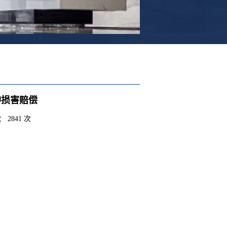
神损害赔偿
 2841 次