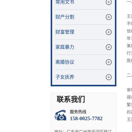
常用文书
一
王
财产分割
不
信
财富管理
年
某
家庭暴力
行
医
离婚协议
二
子女抚养
审
得
联系我们
繁
服务热线
的
158-0025-7782
王
地址：广东省广州市天河区珠江