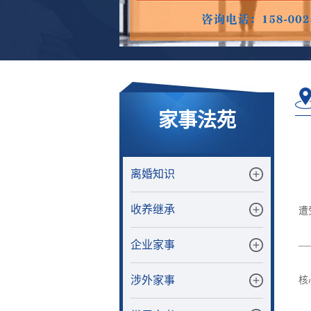
家事法苑
离婚知识
收养继承
遭
企业家事
—
涉外家事
核