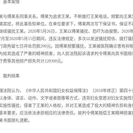
、基本案情
某与傅某系同事关系。傅某为追求王某，不断拨打王某电话，频繁向王某
堪其扰，将此事告知单位。在单位要求下，傅某两次写下保证书，保证不
继续骚扰王某。2020年5月26日，王某以傅某骚扰、恐吓为由报警。2020
7月至2020年5月15日期间，违反法律规定，多次以发送骚扰短信、拨
行政拘留七日并处罚款200元。因傅某频繁骚扰，王某被医院确诊患有抑
为给其造成了严重的精神损害，向人民法院起诉请求判令傅某向其书面赔礼
疗费等其他财产损失共计228300元。
、裁判结果
理法院认为，《中华人民共和国妇女权益保障法》（2018年修正）第四
以身体、语言、动作、文字或者图像等方式，违背妇女意愿对妇女实施性
实施性骚扰，侵害了王某的人格权，并对王某造成了极大的精神负担和身
基本要求，应当依法承担相应的法律责任。故判令傅某赔偿王某精神损害抚慰金3
某书面赔礼道歉。