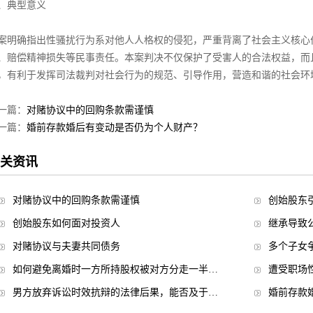
、典型意义
案明确指出性骚扰行为系对他人人格权的侵犯，严重背离了社会主义核心
、赔偿精神损失等民事责任。本案判决不仅保护了受害人的合法权益，而
，有利于发挥司法裁判对社会行为的规范、引导作用，营造和谐的社会环
一篇：
对赌协议中的回购条款需谨慎
一篇：
婚前存款婚后有变动是否仍为个人财产？
关资讯
对赌协议中的回购条款需谨慎
创始股东
创始股东如何面对投资人
继承导致
对赌协议与夫妻共同债务
多个子女
如何避免离婚时一方所持股权被对方分走一半…
遭受职场
男方放弃诉讼时效抗辩的法律后果，能否及于…
婚前存款