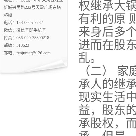
权继承大锅
新城兴民路222号天盈广场东塔
有利的原 
45楼
电话：158-0025-7782
来身后多
微信：微信号即手机号
传真：086-020-38390218
进而在股
邮编：510623
邮箱：renjunter@126.com
乱。
（二） 家
承人的继
现实生活
益，股东
承股权，