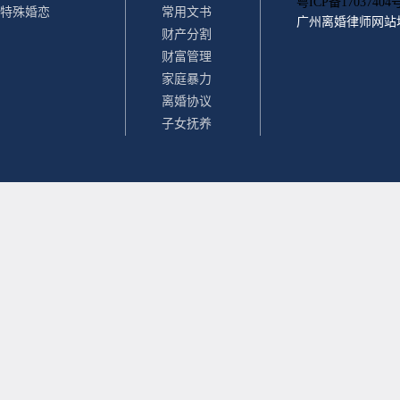
粤ICP备17037404号
特殊婚恋
常用文书
广州离婚律师
网站
财产分割
财富管理
家庭暴力
离婚协议
子女抚养