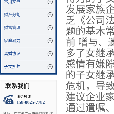
常用文书
发展家族
财产分割
乏《公司法
财富管理
题的基木
前 噌与、
家庭暴力
多了女继承
离婚协议
感情有嫌隙
子女抚养
的子女继承
危机，导
联系我们
建议企业
服务热线
158-0025-7782
通过遺嘱、
地址：广东省广州市天河区珠江