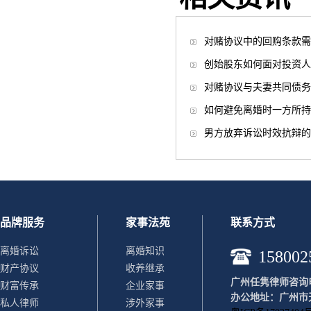
对赌协议中的回购条款需
创始股东如何面对投资人
对赌协议与夫妻共同债务
如何避免离婚时一方所持
男方放弃诉讼时效抗辩的
品牌服务
家事法苑
联系方式
离婚诉讼
离婚知识
158002
财产协议
收养继承
广州任隽律师咨询电话：
财富传承
企业家事
办公地址：广州市天
私人律师
涉外家事