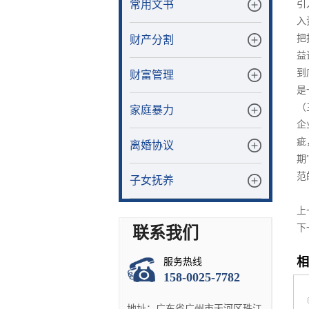
常用文书
引
入
把
财产分割
益
到
财富管理
是
（
家庭暴力
企
疵
离婚协议
期
范
子女抚养
上
下
联系我们
相
服务热线
158-0025-7782
地址：广东省广州市天河区珠江