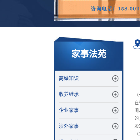
家事法苑
离婚知识
收养继承
（
在
企业家事
间
的
涉外家事
股
（