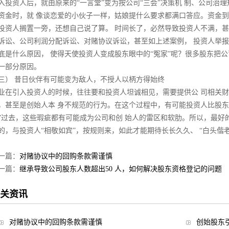
入投资人后，就由原来的“一言堂”变为按公司“三会”决策机 制、公司治
资金时，就 像谈恋爱的小伙子一样，姑娘提什么要求都满口答应。资金到
投资人搁置一旁，还想自己说了算。 时间长了，必然导致投资人不满，甚
诉讼、公司利润分配诉讼、对赌协议诉讼，甚至如上述案例， 投资人举
底是什么原因， 使得天使投资人变成股东眼中的“冤家”呢？很多股东把
一部分原因。
三） 昔日伙伴有可能变为敌人，不授人以柄方得始终
业在引入投资人的时候，往往要和投资人坦诚相见，需要提供公 司相关
，甚至是创始人本 身不规范的行为。在这个过程中，有可能投资人比股东
”过去，这些瑕疵都有可能成为公司和创 始人的雷区和软肋。所以，最好
的，与投资人“相敬如宾”，按规则来，如此才能期待长长久久、 “白头偕老
一篇：
对赌协议中的回购条款需谨慎
一篇：
继承导致公司股东人数超出50 人，如何解决股东资格登记的问题
关资讯
对赌协议中的回购条款需谨慎
创始股东