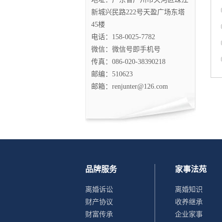
新城兴民路222号天盈广场东塔
45楼
电话：158-0025-7782
微信：微信号即手机号
传真：086-020-38390218
邮编：510623
邮箱：renjunter@126.com
品牌服务
家事法苑
离婚诉讼
离婚知识
财产协议
收养继承
财富传承
企业家事