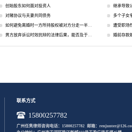
创始股东如何面对投资人
继承导致
对赌协议与夫妻共同债务
多个子女
如何避免离婚时一方所持股权被对方分走一半…
遭受职场
男方放弃诉讼时效抗辩的法律后果，能否及于…
婚前存款
联系方式
15800257782
广州任隽律师咨询电话：15800257782 邮
箱：renjunter@126.c