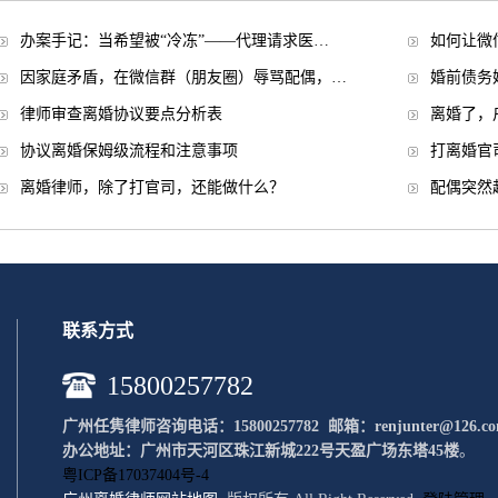
办案手记：当希望被“冷冻”——代理请求医…
如何让微
因家庭矛盾，在微信群（朋友圈）辱骂配偶，…
婚前债务
律师审查离婚协议要点分析表
离婚了，
协议离婚保姆级流程和注意事项
打离婚官
离婚律师，除了打官司，还能做什么？
配偶突然
联系方式
15800257782
广州任隽律师咨询电话：15800257782 邮
箱：renjunter@126.c
办公地址：广州市天河区珠江新城222号天盈广场东塔45楼
。
粤ICP备17037404号-4