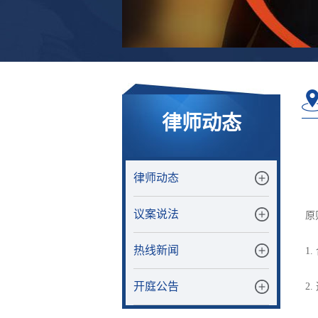
律师动态
律师动态
议案说法
原
热线新闻
1
开庭公告
2