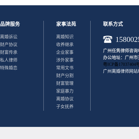
品牌服务
家事法苑
联系方式
离婚诉讼
离婚知识
158002
财产协议
收养继承
广州任隽律师咨询电话：
财富传承
企业家事
办公地址：广州市天
私人律师
涉外家事
粤ICP备17037404号
特殊婚恋
常用文书
广州离婚律师
网站
财产分割
财富管理
家庭暴力
离婚协议
子女抚养