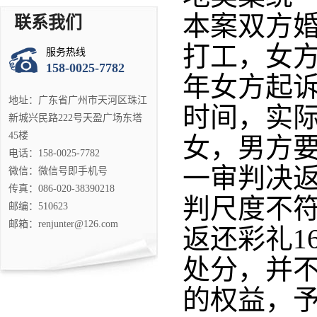
本案双方婚
联系我们
打工，女方
服务热线
158-0025-7782
年女方起诉
地址：广东省广州市天河区珠江
时间，实际
新城兴民路222号天盈广场东塔
45楼
女，男方
电话：158-0025-7782
一审判决返
微信：微信号即手机号
传真：086-020-38390218
判尺度不
邮编：510623
邮箱：renjunter@126.com
返还彩礼1
处分，并
的权益，