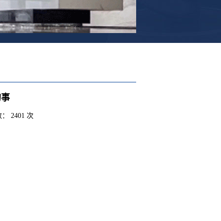
的事
： 2401 次