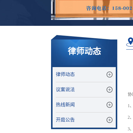
律师动态
律师动态
议案说法
协
热线新闻
1
2
开庭公告
3