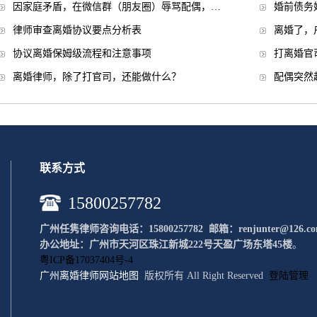
因家庭矛盾，在微信群（朋友圈）辱骂配偶，…
婚前债务
律师审查离婚协议要点分析表
离婚了，
协议离婚保姆级流程和注意事项
打离婚官
离婚律师，除了打官司，还能做什么？
配偶突然
联系方式
15800257782
广州任隽律师咨询电话：15800257782 邮
箱：renjunter@126.c
办公地址：广州市天河区珠江新城222号天盈广场东塔45楼
。
粤ICP备17037404号-4
广州离婚律师
网站地图
版权所有 All Right Reserved
登陆管理