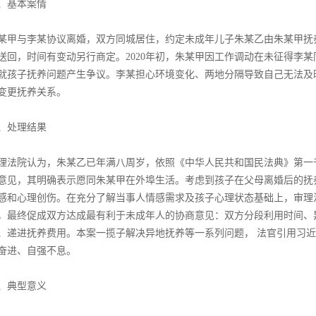
、基本案情
某甲与李某协议离婚，双方同城居住，约定未成年儿子朱某乙由朱某甲抚
送回，时间有变动另行商定。2020年初，朱某甲因工作调动在未征得李
就孩子抚养问题产生争议。李某担心环境变化、两地分隔导致自己无法及
变更抚养关系。
、处理结果
理法院认为，朱某乙已年满八周岁，依照《中华人民共和国民法典》第一
意见，其明确表示愿同朱某甲在外埠生活。考虑到孩子在父母离婚后的抚
感和心理创伤。在充分了解当事人情感需求及孩子心理状态基础上，审理
，最终促成双方达成最有利于未成年人的协商意见：双方分段利用时间、
、递进抚养费用。本案一揽子解决异地抚养等一系列问题， 法官引用习近
奋进、自强不息。
、典型意义