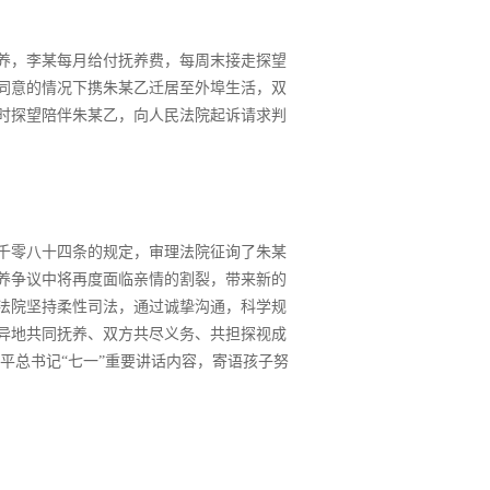
养，李某每月给付抚养费，每周末接走探望
某同意的情况下携朱某乙迁居至外埠生活，双
时探望陪伴朱某乙，向人民法院起诉请求判
千零八十四条的规定，审理法院征询了朱某
养争议中将再度面临亲情的割裂，带来新的
法院坚持柔性司法，通过诚挚沟通，科学规
异地共同抚养、双方共尽义务、共担探视成
平总书记“七一”重要讲话内容，寄语孩子努