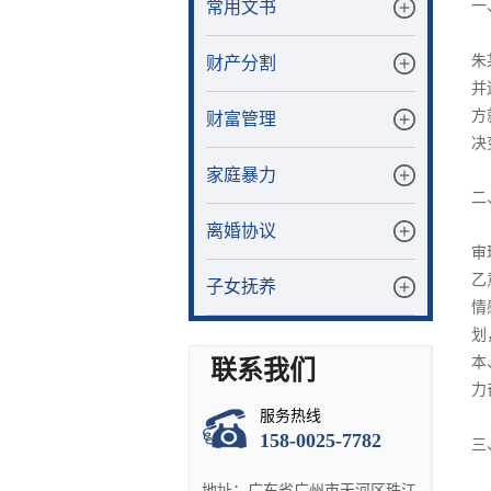
常用文书
一
朱
财产分割
并
方
财富管理
决
家庭暴力
二
离婚协议
审
乙
子女抚养
情
划
本
联系我们
力
服务热线
158-0025-7782
三
地址：广东省广州市天河区珠江