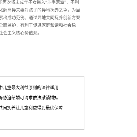
能再次将未成年子女拖入“斗争泥潭”，不利
化解离异夫妻对孩子的异地抚养之争，为当
索出成功范例。通过异地共同抚养创新方案
全面监护，有利于促进家庭和谐和社会稳
社会主义核心价值观。
中儿童最大利益原则的法律适用
母胁迫结婚可请求依法撤销婚姻
共同抚养让儿童利益得到最优保障