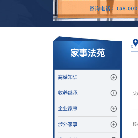
家事法苑
离婚知识
收养继承
父
企业家事
—
涉外家事
核