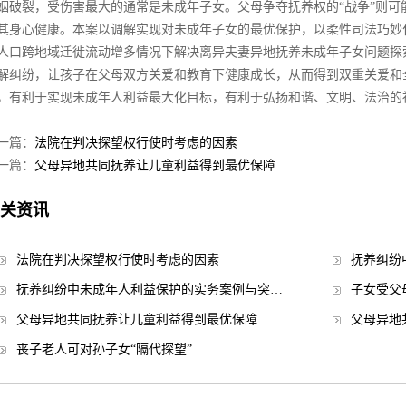
姻破裂，受伤害最大的通常是未成年子女。父母争夺抚养权的“战争”则可
其身心健康。本案以调解实现对未成年子女的最优保护，以柔性司法巧妙
人口跨地域迁徙流动增多情况下解决离异夫妻异地抚养未成年子女问题探
解纠纷，让孩子在父母双方关爱和教育下健康成长，从而得到双重关爱和
，有利于实现未成年人利益最大化目标，有利于弘扬和谐、文明、法治的
一篇：
法院在判决探望权行使时考虑的因素
一篇：
父母异地共同抚养让儿童利益得到最优保障
关资讯
法院在判决探望权行使时考虑的因素
抚养纠纷
抚养纠纷中未成年人利益保护的实务案例与突…
子女受父
父母异地共同抚养让儿童利益得到最优保障
父母异地
丧子老人可对孙子女“隔代探望”