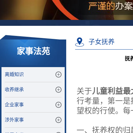
子女抚养
家事法苑
抚
离婚知识
收养继承
关于
儿童利益最
行考量，第一是
企业家事
望权的行使。每
涉外家事
一、抚养权的归