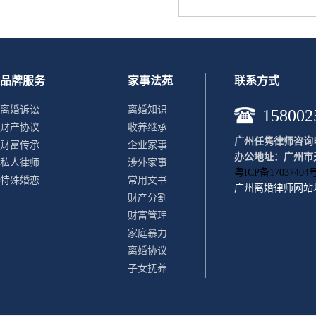
品牌服务
家事法苑
联系方式
离婚诉讼
离婚知识
158002
财产协议
收养继承
广州任隽律师咨询电话：
财富传承
企业家事
办公地址：广州市天
私人律师
涉外家事
粤ICP备17037404号
特殊婚恋
常用文书
广州离婚律师
网站
财产分割
财富管理
家庭暴力
离婚协议
子女抚养