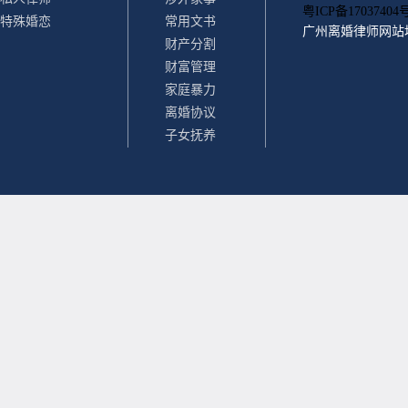
粤ICP备17037404号
特殊婚恋
常用文书
广州离婚律师
网站
财产分割
财富管理
家庭暴力
离婚协议
子女抚养