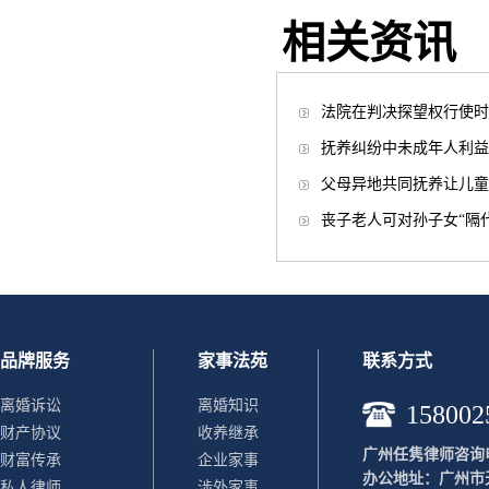
相关资讯
法院在判决探望权行使时
抚养纠纷中未成年人利益
父母异地共同抚养让儿童
丧子老人可对孙子女“隔
品牌服务
家事法苑
联系方式
离婚诉讼
离婚知识
158002
财产协议
收养继承
广州任隽律师咨询电话：
财富传承
企业家事
办公地址：广州市天
私人律师
涉外家事